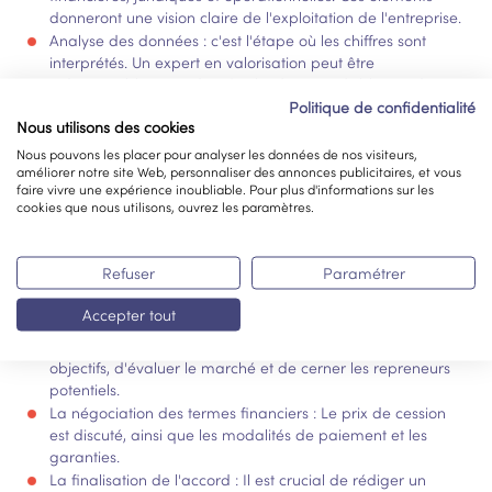
donneront une vision claire de l'exploitation de l'entreprise.
Analyse des données : c'est l'étape où les chiffres sont
interprétés. Un expert en valorisation peut être
indispensable pour identifier les forces et faiblesses de
l'entreprise.
Politique de confidentialité
Nous utilisons des cookies
Détermination de la valeur : en utilisant les méthodes
citées précédemment, une estimation précise de la valeur
Nous pouvons les placer pour analyser les données de nos visiteurs,
améliorer notre site Web, personnaliser des annonces publicitaires, et vous
de l'entreprise est obtenue.
faire vivre une expérience inoubliable. Pour plus d'informations sur les
cookies que nous utilisons, ouvrez les paramètres.
Les aspects à prendre en
compte lors d'une négociation
Refuser
Paramétrer
pour la vente ou l'achat
Accepter tout
La phase préliminaire : Il s'agit de définir clairement ses
objectifs, d'évaluer le marché et de cerner les repreneurs
potentiels.
La négociation des termes financiers : Le prix de cession
est discuté, ainsi que les modalités de paiement et les
garanties.
La finalisation de l'accord : Il est crucial de rédiger un