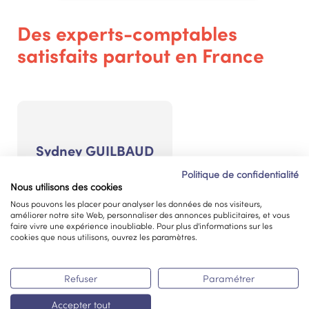
Des experts-comptables
satisfaits partout en France
Sydney GUILBAUD
Politique de confidentialité
Outil très ergonomique et
Nous utilisons des cookies
rendu du rapport concis et
Nous pouvons les placer pour analyser les données de nos visiteurs,
efficace. prise en main
améliorer notre site Web, personnaliser des annonces publicitaires, et vous
rapide facilité par une aide
faire vivre une expérience inoubliable. Pour plus d'informations sur les
cookies que nous utilisons, ouvrez les paramètres.
très réactive. je
recommande vivement
l'outil
Refuser
Paramétrer
Accepter tout