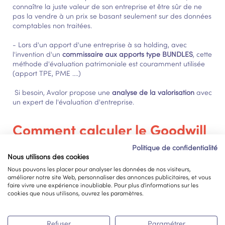
connaître la juste valeur de son entreprise et être sûr de ne
pas la vendre à un prix se basant seulement sur des données
comptables non traitées.
- Lors d'un apport d'une entreprise à sa holding, avec
l'invention d'un
commissaire aux apports type BUNDLES
, cette
méthode d'évaluation patrimoniale est couramment utilisée
(apport TPE, PME ....)
Si besoin, Avalor propose une
analyse de la valorisation
avec
un expert de l'évaluation d'entreprise.
Comment calculer le Goodwill
?
Politique de confidentialité
Nous utilisons des cookies
Le
Goodwill
est calculé en fonction d’une prévision des
Nous pouvons les placer pour analyser les données de nos visiteurs,
bénéfices et des actifs de l’entreprise. C’est une méthode
améliorer notre site Web, personnaliser des annonces publicitaires, et vous
d’évaluation mixte.
faire vivre une expérience inoubliable. Pour plus d'informations sur les
cookies que nous utilisons, ouvrez les paramètres.
Cette méthode est
beaucoup plus complexe
que celle pour
évaluer l’
EBE
, le
REX
, le
RNET
ou la
CAF
.
Refuser
Paramétrer