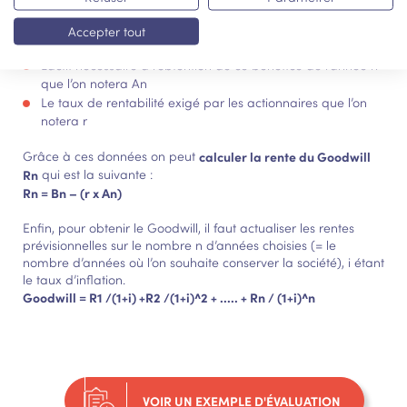
Tout d’abord, afin d’évaluer le Goodwill, il faut se procurer les
données suivantes :
Accepter tout
L’anticipation de bénéfice de l’année n que l’on notera B
n
L’actif nécessaire à l’obtention de ce bénéfice de l’année n
que l’on notera A
n
Le taux de rentabilité exigé par les actionnaires que l’on
notera r
Grâce à ces données on peut
calculer la rente du Goodwill
R
n
qui est la suivante :
R
n
= B
n
– (r x A
n
)
Enfin, pour obtenir le Goodwill, il faut actualiser les rentes
prévisionnelles sur le nombre n d’années choisies (= le
nombre d’années où l’on souhaite conserver la société), i étant
le taux d’inflation.
Goodwill = R1 /(1+i) +R2 /(1+i)^2 + ..... + Rn / (1+i)^n
VOIR UN EXEMPLE D'ÉVALUATION