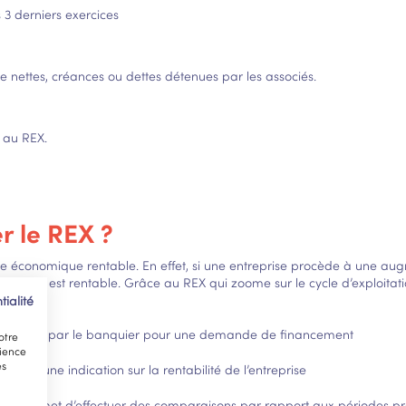
3 derniers exercices
e nettes, créances ou dettes détenues par les associés.
s au REX.
er le REX ?
e économique rentable. En effet, si une entreprise procède à une aug
pas qu’elle est rentable. Grâce au REX qui zoome sur le cycle d’exploit
tialité
e étudiée par le banquier pour une demande de financement
otre
rience
es
on donne une indication sur la rentabilité de l’entreprise
tation permet d’effectuer des comparaisons par rapport aux périodes 