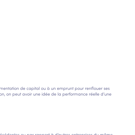
mentation de capital ou à un emprunt pour renflouer ses
ation, on peut avoir une idée de la performance réelle d’une
précédentes ou par rapport à d’autres entreprises du même