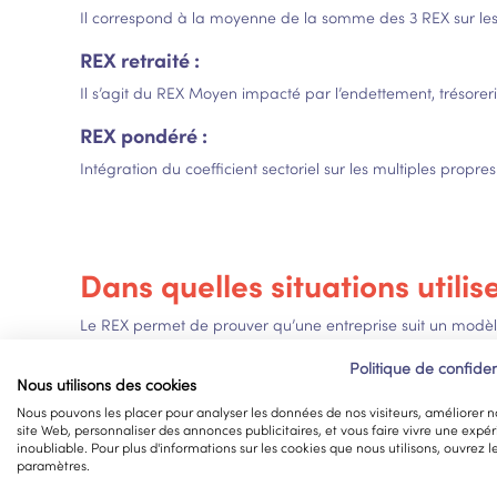
Il correspond à la moyenne de la somme des 3 REX sur les 
REX retraité :
Il s’agit du REX Moyen impacté par l’endettement, trésoreri
REX pondéré :
Intégration du coefficient sectoriel sur les multiples propre
Dans quelles situations utilis
Le REX permet de prouver qu’une entreprise suit un modèl
caisses, elle aura l’air en bénéfice, mais cela ne signifie 
entreprise.
Politique de confiden
Nous utilisons des cookies
- Lors d’une
création d’entreprise
: le REX est une donné
Nous pouvons les placer pour analyser les données de nos visiteurs, améliorer n
site Web, personnaliser des annonces publicitaires, et vous faire vivre une expé
inoubliable. Pour plus d'informations sur les cookies que nous utilisons, ouvrez l
- Lors d’une
reprise d’entreprise
: le résultat d’exploitati
paramètres.
- Pour une
entreprise existant déjà
: le résultat d’exploi