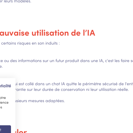
er leurs modèles.
uvaise utilisation de l’IA
 certains risques en son induits :
ou des informations sur un futur produit dans une IA, c'est les faire s
e.
out ce qui est collé dans un chat IA quitte le périmètre sécurisé de l'
tialité
ns garantie sur leur durée de conservation ni leur utilisation réelle.
otre
n place plusieurs mesures adaptées.
rience
es
z Avalor
t