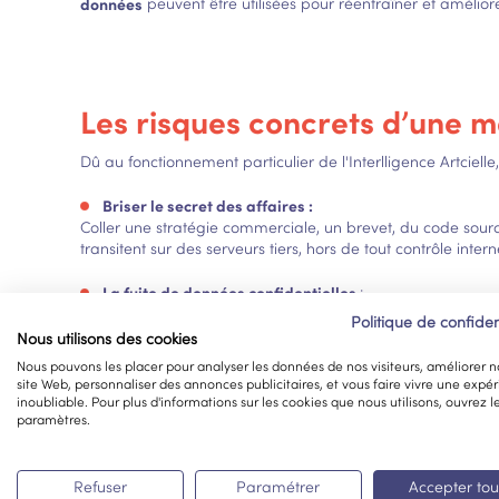
données
peuvent être utilisées pour réentraîner et amélior
Les risques concrets d’une ma
Dû au fonctionnement particulier de l'Interlligence Artcielle,
Briser le secret des affaires :
Coller une stratégie commerciale, un brevet, du code source 
transitent sur des serveurs tiers, hors de tout contrôle intern
La fuite de données confidentielles
:
Noms de clients, contrats, bilans financiers, données RH… t
Politique de confiden
aux États-Unis, hors du cadre juridique européen (RGPD), sa
Nous utilisons des cookies
Nous pouvons les placer pour analyser les données de nos visiteurs, améliorer n
Pour éviter ces risques tout en utilisant l'IA, Avalor met e
site Web, personnaliser des annonces publicitaires, et vous faire vivre une expé
inoubliable. Pour plus d'informations sur les cookies que nous utilisons, ouvrez l
paramètres.
L’Intelligence Artificielle che
Refuser
Paramétrer
Accepter tou