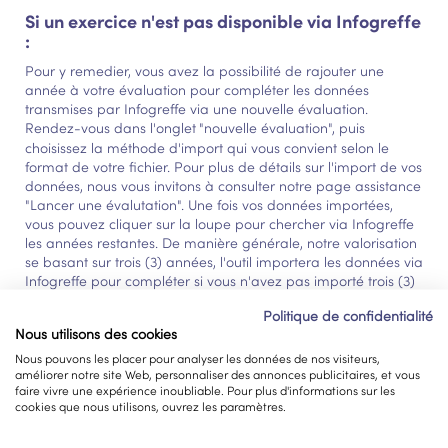
Si un exercice n'est pas disponible via Infogreffe
:
Pour y remedier, vous avez la possibilité de rajouter une
année à votre évaluation pour compléter les données
transmises par Infogreffe via une nouvelle évaluation.
Rendez-vous dans l'onglet
"nouvelle évaluation", puis
choisissez la méthode d'import qui vous convient selon le
format de votre fichier. Pour plus de détails sur l'import de vos
données, nous vous invitons à consulter notre page assistance
"Lancer une évalutation". Une fois vos données importées,
vous pouvez cliquer sur la loupe pour chercher via Infogreffe
les années restantes. De manière générale, notre valorisation
se basant sur trois (3) années, l'outil importera les données via
Infogreffe pour compléter si vous n'avez pas importé trois (3)
années de données en prenant les liasses les plus récentes.
Politique de confidentialité
Nous utilisons des cookies
Remplacer des données
Nous pouvons les placer pour analyser les données de nos visiteurs,
améliorer notre site Web, personnaliser des annonces publicitaires, et vous
confidentielles
faire vivre une expérience inoubliable. Pour plus d'informations sur les
cookies que nous utilisons, ouvrez les paramètres.
Dans la continuité du paragraphe précédent, dans certains
cas les bilans et comptes de résultats importés par Infogreffe