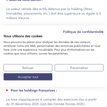
La valeur vénale des actifs détenus par la holding (titres,
immobilier, placements, etc.) doit être supérieure ou égale à 5
millions d’euros.
2. Structure des revenus :
Politique de confidentialité
Nous utilisons des cookies
Les revenus passifs (dividendes, intérêts, redevances, loyers,
plus-values financières…) doivent représenter plus de 50 % du
Nous pouvons les placer pour analyser les données de nos visiteurs,
total des produits d’exploitation et financiers.
améliorer notre site Web, personnaliser des annonces publicitaires, et vous
faire vivre une expérience inoubliable. Pour plus d'informations sur les
Cela signifie que si la société tire la majorité de ses revenus
cookies que nous utilisons, ouvrez les paramètres.
d’activités productives ou de prestations facturées, elle ne
serait pas concernée.
Refuser
Paramétrer
Accepter tout
Application de la mesure
Pour les holdings françaises :
La taxe s’appliquerait à compter des exercices clos à partir
du 31 décembre 2025 (soit dès l’année fiscale 2025).