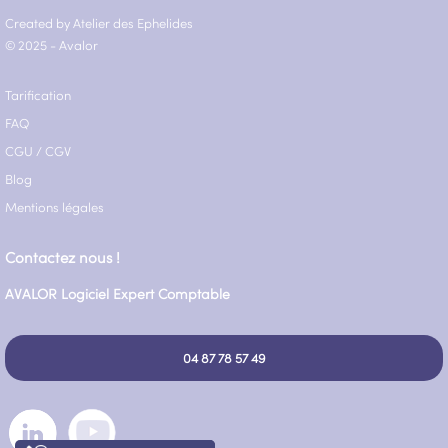
Created by Atelier des Ephelides
© 2025 - Avalor
Tarification
FAQ
CGU
/
CGV
Blog
Mentions légales
Contactez nous !
AVALOR Logiciel Expert Comptable
04 87 78 57 49