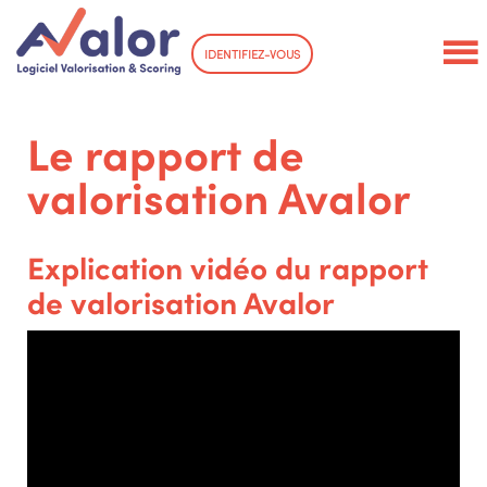
IDENTIFIEZ-VOUS
Le rapport de
valorisation Avalor
Explication vidéo du rapport
de valorisation Avalor