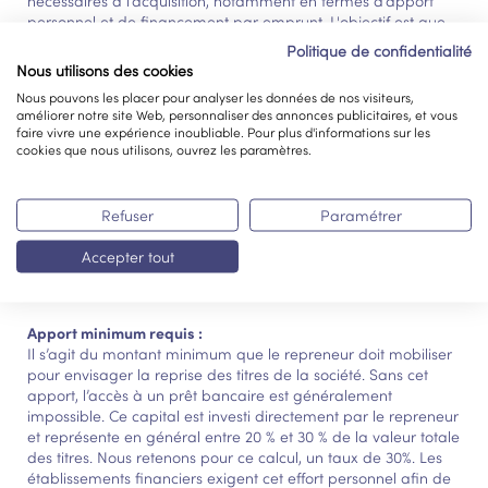
nécessaires à l’acquisition, notamment en termes d’apport
personnel et de financement par emprunt. L'objectif est que
la somme de l'apport et la dette financière corresponde au
Politique de confidentialité
prix d'acquisition.
Nous utilisons des cookies
Nous pouvons les placer pour analyser les données de nos visiteurs,
Le schéma de financement est établi à partir des résultats
améliorer notre site Web, personnaliser des annonces publicitaires, et vous
obtenus via deux méthodes de valorisation : la méthode
faire vivre une expérience inoubliable. Pour plus d'informations sur les
fondée sur l’Excédent Brut d’Exploitation (EBE) et celle basée
cookies que nous utilisons, ouvrez les paramètres.
sur le Goodwill. Lorsque la fourchette haute de valorisation
par le Goodwill est supérieure à celle issue de l’EBE, elle est
retenue comme référence. À défaut, les calculs sont réalisés
Refuser
Paramétrer
sur la valeur haute de la valorisation par l’EBE.
Accepter tout
Il se compose des éléments suivants :
Apport minimum requis :
Il s’agit du montant minimum que le repreneur doit mobiliser
pour envisager la reprise des titres de la société. Sans cet
apport, l’accès à un prêt bancaire est généralement
impossible. Ce capital est investi directement par le repreneur
et représente en général entre 20 % et 30 % de la valeur totale
des titres. Nous retenons pour ce calcul, un taux de 30%. Les
établissements financiers exigent cet effort personnel afin de