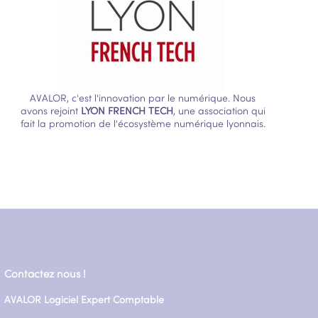
AVALOR, c'est l'innovation par le numérique. Nous
avons rejoint
LYON FRENCH TECH
, une association qui
fait la promotion de l'écosystème numérique lyonnais.
Contactez nous !
AVALOR Logiciel Expert Comptable