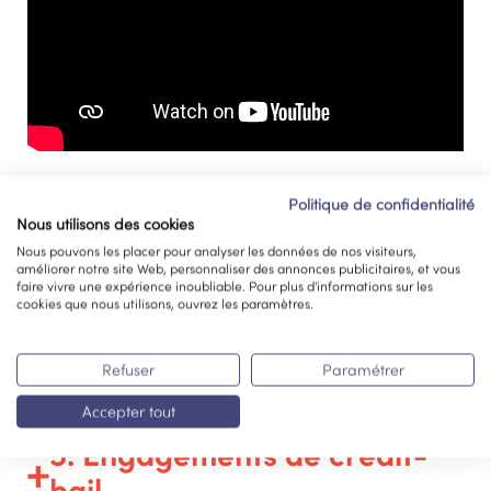
1. Paramètres sectoriels
Politique de confidentialité
Nous utilisons des cookies
2. Pondération des exercices
Nous pouvons les placer pour analyser les données de nos visiteurs,
améliorer notre site Web, personnaliser des annonces publicitaires, et vous
faire vivre une expérience inoubliable. Pour plus d'informations sur les
3. Salaires, achats et
cookies que nous utilisons, ouvrez les paramètres.
charges
Refuser
Paramétrer
4. Actifs immobilisés
Accepter tout
5. Engagements de crédit-
bail