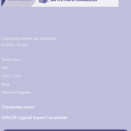
Created by Atelier des Ephelides
© 2025 - Avalor
Tarification
FAQ
CGU
/
CGV
Blog
Mentions légales
Contactez nous !
AVALOR Logiciel Expert Comptable